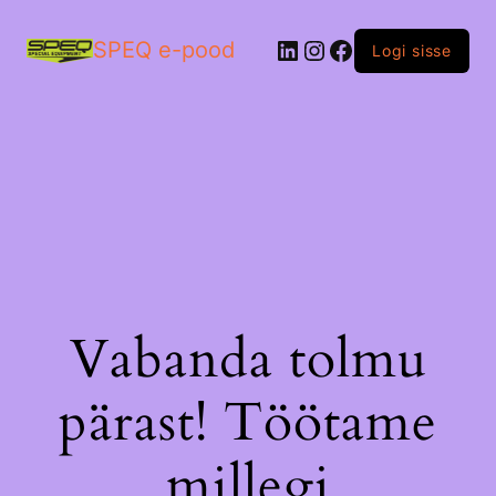
LinkedIn
Instagram
Facebook
SPEQ e-pood
Logi sisse
Vabanda tolmu
pärast! Töötame
millegi