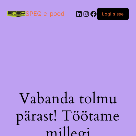
LinkedIn
Instagram
Facebook
SPEQ e-pood
Logi sisse
Vabanda tolmu
pärast! Töötame
millegi