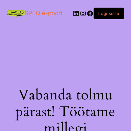
LinkedIn
Instagram
Facebook
SPEQ e-pood
Logi sisse
Vabanda tolmu
pärast! Töötame
millegi