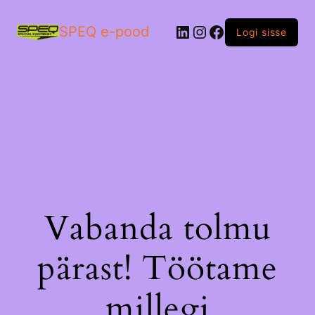
LinkedIn
Instagram
Facebook
SPEQ e-pood
Logi sisse
Vabanda tolmu
pärast! Töötame
millegi