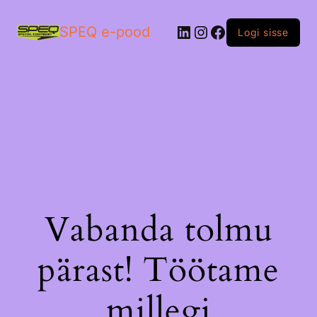
LinkedIn
Instagram
Facebook
SPEQ e-pood
Logi sisse
Vabanda tolmu
pärast! Töötame
millegi