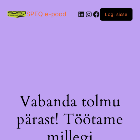
LinkedIn
Instagram
Facebook
SPEQ e-pood
Logi sisse
Vabanda tolmu
pärast! Töötame
millegi