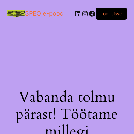
LinkedIn
Instagram
Facebook
SPEQ e-pood
Logi sisse
Vabanda tolmu
pärast! Töötame
millegi